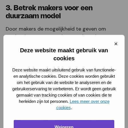
3. Betrek makers voor een
duurzaam model
Door makers de mogelijkheid te geven om
mede-eigenaar te worden, waarborg je
langdurige betrokkenheid en duurzaamheid van
Sluit
cooki
Deze website maakt gebruik van
de plek. Dit versterkt de community en zorgt
cookies
ervoor dat de plek echt gedragen wordt door
alle gebruikers.
Deze website maakt uitsluitend gebruik van functionele-
en analytische cookies. Deze cookies worden gebruikt
om het gebruik van de website te analyseren en de
gebruikerservaring te verbeteren. Er wordt geen gebruik
gemaakt van tracking cookies of van cookies die te
herleiden zijn tot personen.
Lees meer over onze
cookies
.
Weigeren