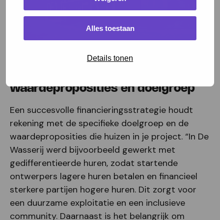
Alles toestaan
Details tonen
4. Stem je financiering af op de
waardeproposities en doelgroep
Een succesvolle financieringsstrategie houdt
rekening met de specifieke doelgroep en de
waardeproposities die huizen in je project. “In De
Wasserij werd bijvoorbeeld gewerkt met
gedifferentieerde huren, zodat startende
ontwerpers lagere huren betalen en financieel
sterkere partijen hogere huren. Dit zorgt voor
een duurzame exploitatie en een inclusieve
community. Daarnaast is het belangrijk om