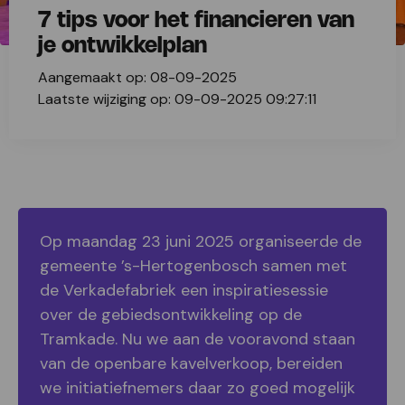
7 tips voor het financieren van
je ontwikkelplan
Aangemaakt op: 08-09-2025
Laatste wijziging op: 09-09-2025 09:27:11
Op maandag 23 juni 2025 organiseerde de
gemeente ’s-Hertogenbosch samen met
de Verkadefabriek een inspiratiesessie
over de gebiedsontwikkeling op de
Tramkade. Nu we aan de vooravond staan
van de openbare kavelverkoop, bereiden
we initiatiefnemers daar zo goed mogelijk