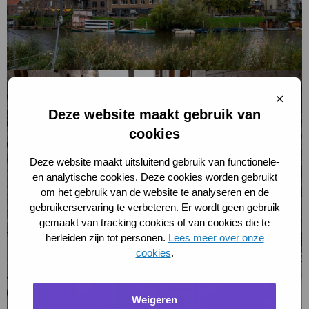
water
Bekijk
foto
Sluit
over
cooki
Deze website maakt gebruik van
U-
cookies
vormige
oksel
Deze website maakt uitsluitend gebruik van functionele-
Moengebouw
en analytische cookies. Deze cookies worden gebruikt
om het gebruik van de website te analyseren en de
gebruikerservaring te verbeteren. Er wordt geen gebruik
gemaakt van tracking cookies of van cookies die te
herleiden zijn tot personen.
Lees meer over onze
Bekijk
cookies
.
foto
over
Interieur
Weigeren
Molengebouw