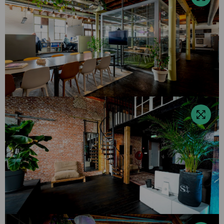
over
Interieur
Buro
Kade
Bekijk
foto
Bekijk