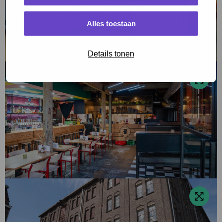
Alles toestaan
Details tonen
Bekijk
foto
over
Barkade
Bekijk
foto
over
Molengebouw