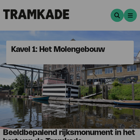
Zoeken
Me
Kavel 1: Het Molengebouw
Beeldbepalend rijksmonument in het