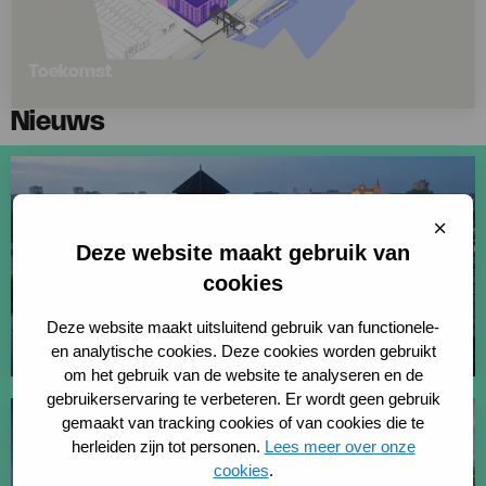
Toekomst
Lees
Nieuws
meer
over
Toekomst
Sluit
cooki
Deze website maakt gebruik van
cookies
Vier geselecteerde ontwikkelaars geven identiteit
Deze website maakt uitsluitend gebruik van functionele-
van de Tramkade nieuwe impuls
en analytische cookies. Deze cookies worden gebruikt
om het gebruik van de website te analyseren en de
Lees
gebruikerservaring te verbeteren. Er wordt geen gebruik
meer
gemaakt van tracking cookies of van cookies die te
over
herleiden zijn tot personen.
Lees meer over onze
Vier
cookies
.