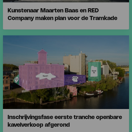
Kunstenaar Maarten Baas en RED
Company maken plan voor de Tramkade
Lees
meer
over
Kunstenaar
Maarten
Baas
en
RED
Company
maken
plan
voor
de
Inschrijvingsfase eerste tranche openbare
Tramkade
kavelverkoop afgerond