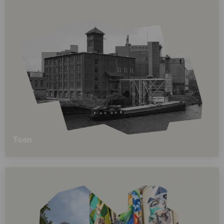
Toen
Lees
meer
over
Toen