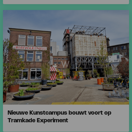
Lees
meer
over
Inschrijvingsfase
eerste
tranche
openbare
kavelverkoop
afgerond
Nieuwe Kunstcampus bouwt voort op
Tramkade Experiment