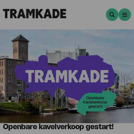
Zoeken
Me
Openbare kavelverkoop gestart!