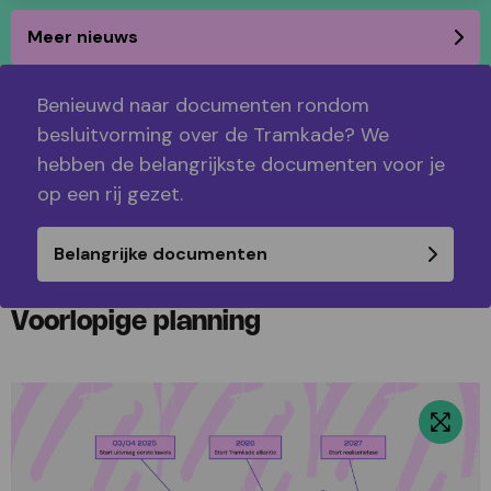
Lees
meer
Meer nieuws
Ga
over
naar
Nieuwe
het
Benieuwd naar documenten rondom
Kunstcampus
nieuws
besluitvorming over de Tramkade? We
bouwt
overzicht
hebben de belangrijkste documenten voor je
voort
op een rij gezet.
op
Tramkade
Experiment
Belangrijke documenten
Voorlopige planning
Bekijk
foto
over
Tijdlijn